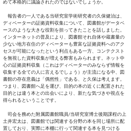
めて本格的に議論されたのではないでしょうか。
報告者の一人である当研究室学術研究者の久保健治は、
ディベーターの証拠資料収集について、図書館がデータベ
ースのような大きな役割を担ってきたことを話しました。
インターネットの普及により、図書館それ自体や蔵書量の
少ない地方在住のディベーターも豊富な証拠資料へのアク
セスが可能になったという利点もある一方、コンテクスト
を無視した資料収集が増える弊害もみられます。ネット中
心の証拠資料収集（これはディベーターのみならず情報を
収集する全ての人に言えるでしょう）が主流になる中、図
書館の存在意義は「偶然性」である、と久保は考えます。
つまり、図書館へ足を運び、目的の本の近くに配置された
目的とは違う本との出会いにより、新たな気づきや視点を
得られるということです。
司会を務めた附属図書館職員/当研究室博士後期課程の上
土井宏太は、図書館では関連する分野の本を同じ場所に配
置しており、実際に本棚に行って関連する本を見つける