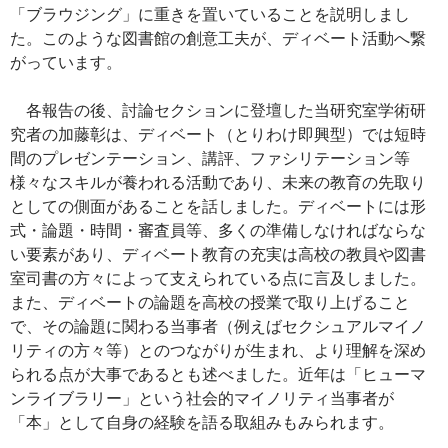
「ブラウジング」に重きを置いていることを説明しまし
た。このような図書館の創意工夫が、ディベート活動へ繋
がっています。
各報告の後、討論セクションに登壇した当研究室学術研
究者の加藤彰は、ディベート（とりわけ即興型）では短時
間のプレゼンテーション、講評、ファシリテーション等
様々なスキルが養われる活動であり、未来の教育の先取り
としての側面があることを話しました。ディベートには形
式・論題・時間・審査員等、多くの準備しなければならな
い要素があり、ディベート教育の充実は高校の教員や図書
室司書の方々によって支えられている点に言及しました。
また、ディベートの論題を高校の授業で取り上げること
で、その論題に関わる当事者（例えばセクシュアルマイノ
リティの方々等）とのつながりが生まれ、より理解を深め
られる点が大事であるとも述べました。近年は「ヒューマ
ンライブラリー」という社会的マイノリティ当事者が
「本」として自身の経験を語る取組みもみられます。