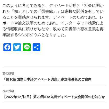
このように考えてみると、ディベート活動と「社会に開か
れた『知』としての『図書館』」は密接な関係を有してい
ることを実感させられます。ディベートのためであれ、レ
ポートや論文執筆のためであれ、インターネット検索によ
る情報収集に頼りがちな今、改めて図書館の存在意義を再
確認するシンポジウムとなりました。
F
T
Li
共
ac
w
n
有
e
itt
e
b
er
投
前の投稿
o
稿
「第10回国際日本語ディベート講座」参加者募集のご案内
o
ナ
次の投稿
k
ビ
【2022年12月3日】第20回JDA九州ディベート大会開催のお知らせ
ゲ