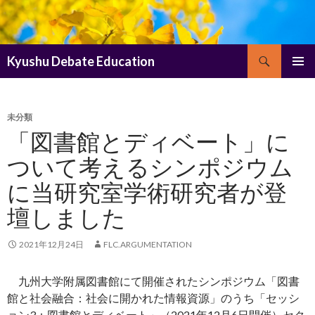
検
Kyushu Debate Education
索
コ
メインメ
ン
ニュー
テ
ン
未分類
ツ
「図書館とディベート」に
へ
ついて考えるシンポジウム
ス
キ
に当研究室学術研究者が登
ッ
プ
壇しました
2021年12月24日
FLC.ARGUMENTATION
九州大学附属図書館にて開催されたシンポジウム「図書
館と社会融合：社会に開かれた情報資源」のうち「セッシ
ョン3：図書館とディベート」（2021年12月6日開催）セク