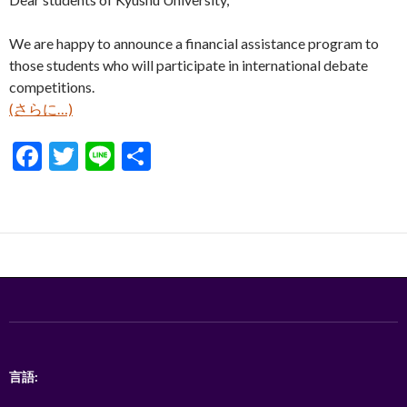
We are happy to announce a financial assistance program to
those students who will participate in international debate
competitions.
(さらに…)
F
T
Li
共
ac
w
n
有
e
itt
e
b
er
o
o
k
言語: