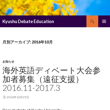
検
Kyushu Debate Education
索
コ
メインメ
ン
ニュー
テ
ン
月別アーカイブ: 2016年10月
ツ
へ
ス
キ
お知らせ
ッ
海外英語ディベート大会参
プ
加者募集（遠征支援）
2016.11-2017.3
2016年10月25日
Dear students of Kyushu University,