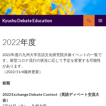
検
Kyushu Debate Education
索
コ
メインメ
ン
ニュー
テ
2022年度
ン
ツ
へ
ス
2022年度の九州大学言語文化研究院共催イベントの一覧で
キ
す。新型コロナ流行の状況に応じて予定を変更する可能性
ッ
があります。
プ
（2022/11/4最終更新）
前期
2022 Exchange Debate Contest（英語ディベート交流大
会）
7月16日（土） 九州大学