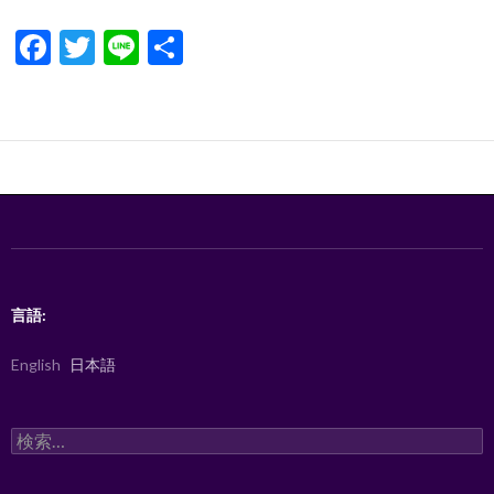
F
T
Li
共
ac
w
n
有
e
itt
e
b
er
o
o
k
言語:
English
日本語
検
索: