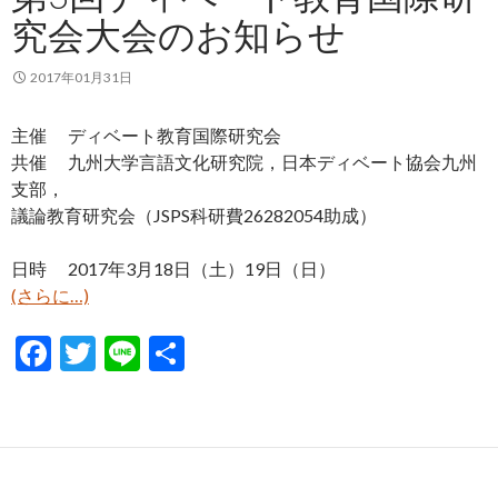
o
究会大会のお知らせ
k
2017年01月31日
主催 ディベート教育国際研究会
共催 九州大学言語文化研究院，日本ディベート協会九州
支部，
議論教育研究会（JSPS科研費26282054助成）
日時 2017年3月18日（土）19日（日）
(さらに…)
F
T
Li
共
ac
w
n
有
e
itt
e
b
er
o