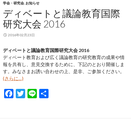
学会・研究会
,
お知らせ
o
ディベートと議論教育国際
k
研究大会 2016
2016年02月23日
ディベートと議論教育国際研究大会 2016
ディベート教育および広く議論教育の研究教育の成果や情
報を共有し、意見交換するために、下記のとおり開催しま
す。みなさまお誘い合わせの上、是非、ご参加ください。
(さらに…)
F
T
Li
共
ac
w
n
有
e
itt
e
b
er
o