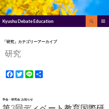
検
Kyushu Debate Education
索
コ
メインメ
ン
ニュー
テ
ン
「研究」カテゴリーアーカイブ
ツ
研究
へ
ス
キ
ッ
プ
F
T
Li
共
ac
w
n
有
e
itt
e
b
er
学会・研究会
,
お知らせ
o
第3回ディベート教育国際研