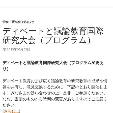
e
itt
e
b
er
o
学会・研究会
,
お知らせ
o
ディベートと議論教育国際
k
研究大会（プログラム）
2015年03月05日
ディベートと議論教育国際研究大会（プログラム変更あ
り）
ディベート教育および広く議論教育の研究教育の成果や情
報を共有し、意見交換するために、下記のとおり開催しま
す。みなさまお誘い合わせの上、是非、ご参加ください。
なお、当初のものから時間の変更がありますのでご注意く
ださい。
(さらに…)