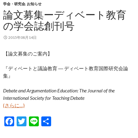
学会・研究会
,
お知らせ
o
論文募集ーディベート教育
k
の学会誌創刊号
2015年08月14日
【論文募集のご案内】
『ディベートと議論教育 ― ディベート教育国際研究会論
集』
Debate and Argumentation Education: The Journal of the
International Society for Teaching Debate
(さらに…)
F
T
Li
共
ac
w
n
有