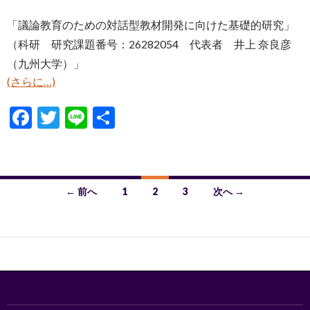
「議論教育のための対話型教材開発に向けた基礎的研究」
（科研 研究課題番号：26282054 代表者 井上 奈良彦
（九州大学）」
(さらに…)
F
T
Li
共
ac
w
n
有
e
itt
e
b
er
投
← 前へ
1
2
3
次へ →
o
稿
o
ナ
k
ビ
ゲ