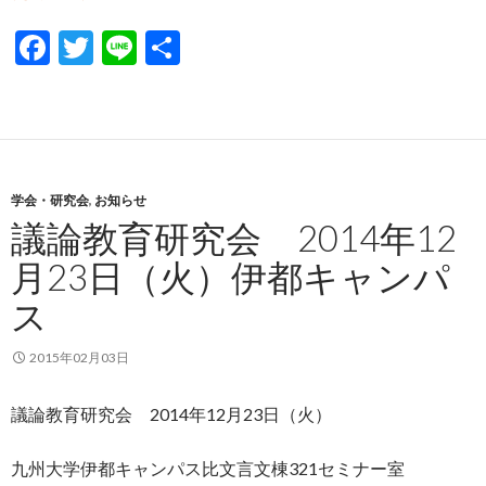
F
T
Li
共
ac
w
n
有
e
itt
e
b
er
o
学会・研究会
,
お知らせ
o
議論教育研究会 2014年12
k
月23日（火）伊都キャンパ
ス
2015年02月03日
議論教育研究会 2014年12月23日（火）
九州大学伊都キャンパス比文言文棟321セミナー室