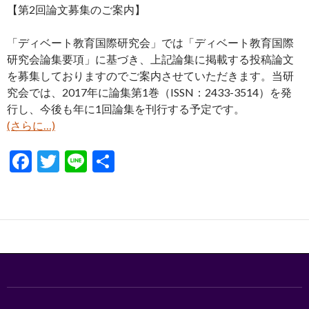
【第2回論文募集のご案内】
「ディベート教育国際研究会」では「ディベート教育国際
研究会論集要項」に基づき、上記論集に掲載する投稿論文
を募集しておりますのでご案内させていただきます。当研
究会では、2017年に論集第1巻（ISSN：2433-3514）を発
行し、今後も年に1回論集を刊行する予定です。
(さらに…)
F
T
Li
共
ac
w
n
有
e
itt
e
b
er
o
o
k