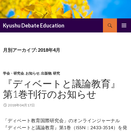
検
Kyushu Debate Education
索
コ
メインメ
ン
ニュー
テ
ン
月別アーカイブ: 2018年4月
ツ
へ
ス
キ
学会・研究会
,
お知らせ
,
出版物
,
研究
ッ
『ディベートと議論教育』
プ
第1巻刊行のお知らせ
2018年04月17日
「ディベート教育国際研究会」のオンラインジャーナル
『ディベートと議論教育』第1巻（ISSN：2433-3514）を発