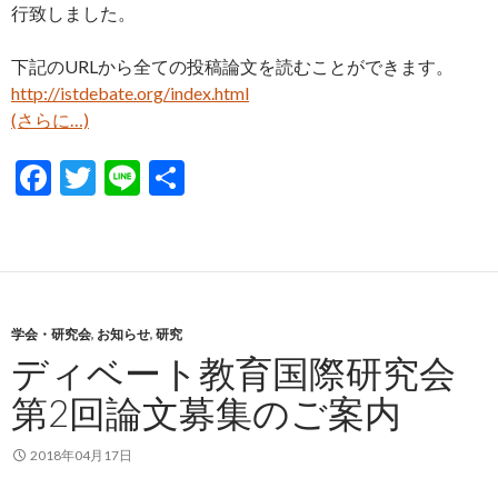
行致しました。
下記のURLから全ての投稿論文を読むことができます。
http://istdebate.org/index.html
(さらに…)
F
T
Li
共
ac
w
n
有
e
itt
e
b
er
o
学会・研究会
,
お知らせ
,
研究
o
ディベート教育国際研究会
k
第2回論文募集のご案内
2018年04月17日