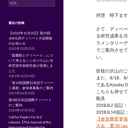
2018年05月22日
検
索:
拝啓 時下ます
最近の投稿
さて、
ディベー
【2022年12月3日】第20回
る研究成果を共
JDA九州ディベート大会開催
ラメンタリーデ
のお知らせ
2022年10月25日
ご案内させて
で
「図書館とディベート」につ
い。
いて考えるシンポジウムに当
研究室学術研究者が登壇しま
皆様の沢山のご
した
2021年12月24日
また、8/18、8
「第10回国際日本語ディベー
であるKyushu 
ト講座」参加者募集のご案内
こちらも併せて
2021年06月20日
敬具
第9回日本語国際ディベート
2018.8.2
のご案内
2020年07月03日
2018.8.1
Call for Papers for 3rd
【参加費変更後
volume【The Journal of the
大会 要項(Japa
International Society for