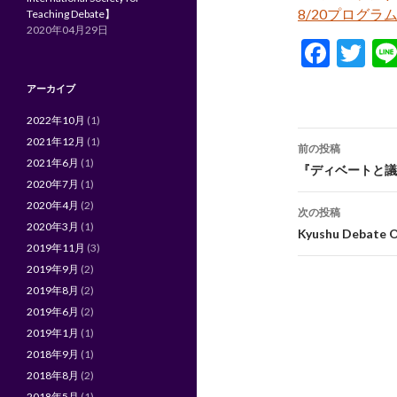
8/20プログラム (E
Teaching Debate】
2020年04月29日
F
T
ac
w
アーカイブ
e
itt
2022年10月
(1)
b
er
投
2021年12月
(1)
前の投稿
o
2021年6月
(1)
稿
『ディベートと議
2020年7月
(1)
o
ナ
2020年4月
(2)
次の投稿
k
2020年3月
(1)
ビ
Kyushu Debat
2019年11月
(3)
ゲ
2019年9月
(2)
ー
2019年8月
(2)
2019年6月
(2)
シ
2019年1月
(1)
ョ
2018年9月
(1)
2018年8月
(2)
ン
2018年5月
(1)