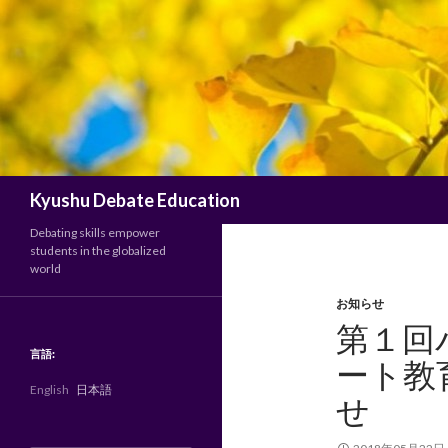
検
Kyushu Debate Education
索
Debating skills empower
students in the globalized
world
お知らせ
第１回
言語:
ート教
English
日本語
せ