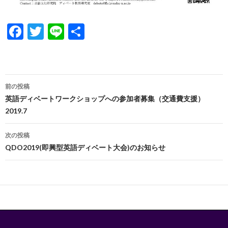
F
T
Li
共
ac
w
n
有
e
itt
e
b
er
投
前の投稿
o
稿
英語ディベートワークショップへの参加者募集（交通費支援）
o
2019.7
ナ
k
ビ
次の投稿
QDO2019(即興型英語ディベート大会)のお知らせ
ゲ
ー
シ
ョ
ン