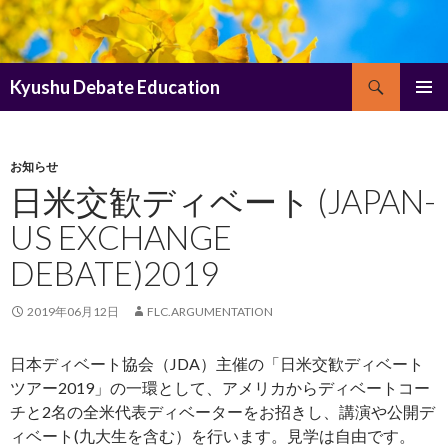
検
Kyushu Debate Education
索
コ
メインメ
ン
ニュー
テ
ン
お知らせ
ツ
日米交歓ディベート (JAPAN-
へ
US EXCHANGE
ス
キ
DEBATE)2019
ッ
プ
2019年06月12日
FLC.ARGUMENTATION
日本ディベート協会（JDA）主催の「日米交歓ディベート
ツアー2019」の一環として、アメリカからディベートコー
チと2名の全米代表ディベーターをお招きし、講演や公開デ
ィベート(九大生を含む）を行います。見学は自由です。