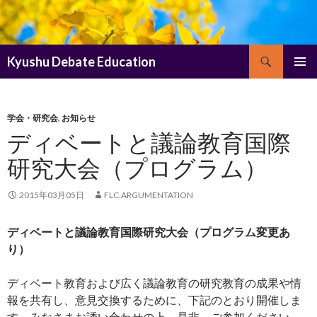
検
Kyushu Debate Education
索
コ
メインメ
ン
ニュー
テ
ン
学会・研究会
,
お知らせ
ツ
ディベートと議論教育国際
へ
研究大会（プログラム）
ス
キ
ッ
2015年03月05日
FLC.ARGUMENTATION
プ
ディベートと議論教育国際研究大会（プログラム変更あ
り）
ディベート教育および広く議論教育の研究教育の成果や情
報を共有し、意見交換するために、下記のとおり開催しま
す。みなさまお誘い合わせの上、是非、ご参加ください。