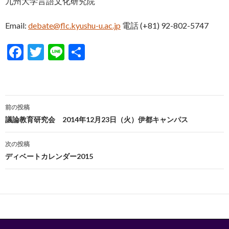
九州大学言語文化研究院
Email:
debate@flc.kyushu-u.ac.jp
電話 (+81) 92-802-5747
F
T
Li
共
ac
w
n
有
e
itt
e
b
er
投
前の投稿
o
稿
議論教育研究会 2014年12月23日（火）伊都キャンパス
o
ナ
次の投稿
k
ビ
ディベートカレンダー2015
ゲ
ー
シ
ョ