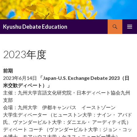
Search
Kyushu Debate Education
SKIP
PRIMAR
TO
MENU
CONTENT
2023年度
前期
2023年6月14日
「Japan-U.S. Exchange Debate 2023（日
米交歓ディベート）」
主催：九州大学言語文化研究院・日本ディベート協会九州
支部
会場：九州大学 伊都キャンパス イーストゾーン
大学生ディベーター （ヒューストン大学：ナイン・ アバド
氏、ヴァンダービルト大学：ダニエル・ アーディティ氏）
ディベート コーチ （ヴァンダービルト大学：ジョン・コッ
チ博士、モアハウス大学：ケネス・ニュービー博士）