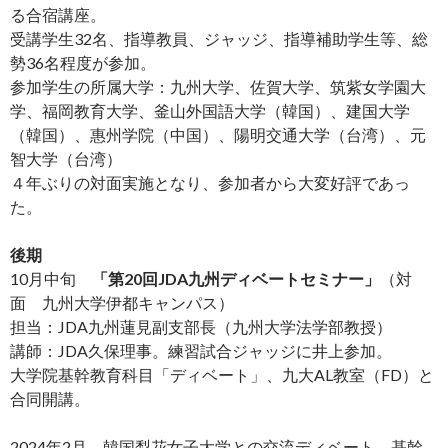
る合宿講座。
受講学生32名、指導教員、ジャッジ、指導補助学生等、総
勢36名程度が参加。
参加学生の所属大学：九州大学、佐賀大学、筑紫女学園大
学、福岡教育大学、釜山外国語大学（韓国）、建国大学
（韓国）、惠州学院（中国）、陽明交通大学（台湾）、元
智大学（台湾）
４年ぶりの対面実施となり、参加者から大変好評であっ
た。
後期
10月中旬
「第20回JDA九州ディベートセミナー」
（対
面 九州大学伊都キャンパス）
担当：JDA九州蓮見副支部長（九州大学法学部教授）
講師：JDA久保理事。練習試合ジャッジに井上参加。
大学院基幹教育科目「ディベート」、九大AL教室（FD）と
合同開講。
2024年2月 韓国梨花女子大学との交流ディベート。基幹