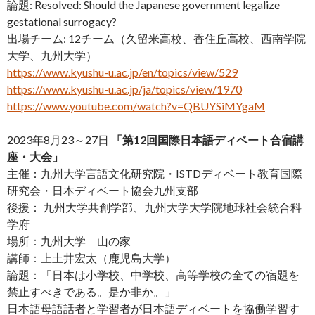
論題: Resolved: Should the Japanese government legalize
gestational surrogacy?
出場チーム: 12チーム（久留米高校、香住丘高校、西南学院
大学、九州大学）
https://www.kyushu-u.ac.jp/en/topics/view/529
https://www.kyushu-u.ac.jp/ja/topics/view/1970
https://www.youtube.com/watch?v=QBUYSiMYgaM
2023年8月23～27日
「第12回国際日本語ディベート合宿講
座・大会」
主催：九州大学言語文化研究院・ISTDディベート教育国際
研究会・日本ディベート協会九州支部
後援： 九州大学共創学部、九州大学大学院地球社会統合科
学府
場所：九州大学 山の家
講師：上土井宏太（鹿児島大学）
論題：「日本は小学校、中学校、高等学校の全ての宿題を
禁止すべきである。是か非か。」
日本語母語話者と学習者が日本語ディベートを協働学習す