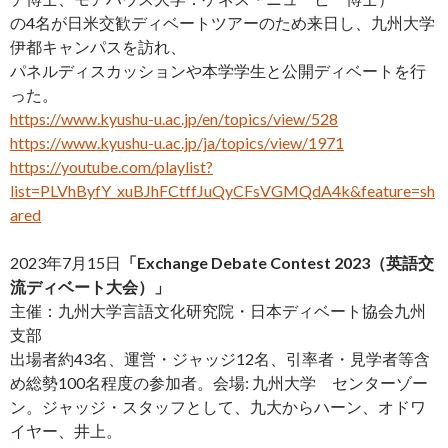
の4名が日米交歓ディベートツアーのため来日し、九州大学
伊都キャンパスを訪れ、
パネルディスカッションや本学学生と公開ディベートを行
った。
https://www.kyushu-u.ac.jp/en/topics/view/528
https://www.kyushu-u.ac.jp/ja/topics/view/1971
https://youtube.com/playlist?
list=PLVhByfY_xuBJhFCtffJuQyCFsVGMQdA4k&feature=sh
ared
2023年7月15日
「Exchange Debate Contest 2023（英語交
流ディベート大会）」
主催：九州大学言語文化研究院・日本ディベート協会九州
支部
出場者約43名、運営・ジャッジ12名、引率者・見学者等含
め総勢100名程度の参加者。会場: 九州大学 センターゾー
ン。ジャッジ・スタッフとして、九大からハーン、オドワ
イヤー、井上。