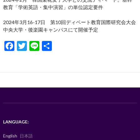
教育「学術英語・集中演習」の単位認定要件
2024年3月16-17日 第10回ディベート教育国際研究会大会
中央大学・後楽園キャンパスにて開催予定
F
T
Li
S
ac
w
n
h
e
itt
e
ar
b
er
e
o
o
k
LANGUAGE:
English
日本語