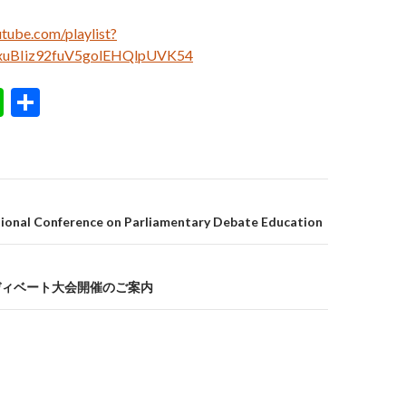
tube.com/playlist?
_xuBIiz92fuV5golEHQlpUVK54
Li
S
n
h
e
ar
e
on
tional Conference on Parliamentary Debate Education
州ディベート大会開催のご案内