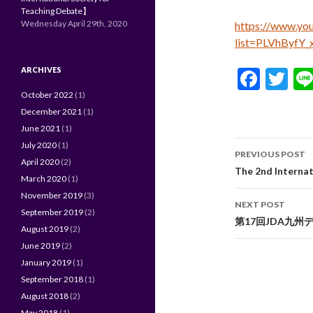
Teaching Debate】
Wednesday April 29th, 2020
https://www.you
list=PLVhByfY
ARCHIVES
F
T
ac
w
October 2022
(1)
December 2021
(1)
e
itt
June 2021
(1)
b
er
Post
July 2020
(1)
PREVIOUS POST
o
April 2020
(2)
navigati
The 2nd Interna
March 2020
(1)
o
November 2019
(3)
NEXT POST
k
September 2019
(2)
第17回JDA九
August 2019
(2)
June 2019
(2)
January 2019
(1)
September 2018
(1)
August 2018
(2)
May 2018
(1)