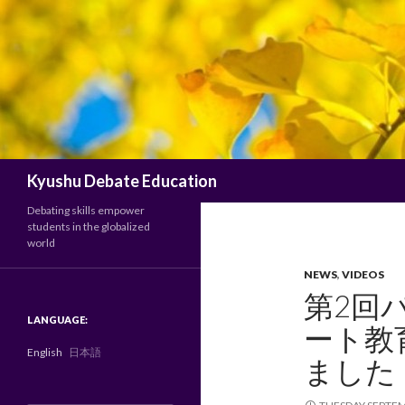
Search
Kyushu Debate Education
Debating skills empower
students in the globalized
world
NEWS
,
VIDEOS
第2回
LANGUAGE:
ート教
English
日本語
ました