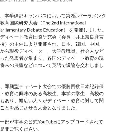
BER 17TH, 2019
FLC.ARGUMENTATION
12日、本学伊都キャンパスにおいて第2回パーラメンタ
際研究大会（The 2nd International
n Parliamentary Debate Education） を開催しました。
ディベート教育国際研究会（会長：井上奈良彦言
授）の主催により開催され、日本、韓国、中国、
から現役ディベーター、大学教職員、社会人など
った発表者が集まり、各国のディベート教育の現
将来の展望などについて英語で議論を交わしまし
、即興型ディベート大会での優勝回数日本記録保
ト教育に興味のある高校生、本学の学生、高校の
もあり、幅広い人々がディベート教育に対して関
ことを感じさせる大会となりました。
一部が本学の公式YouTubeにアップロードされて
是非ご覧ください。