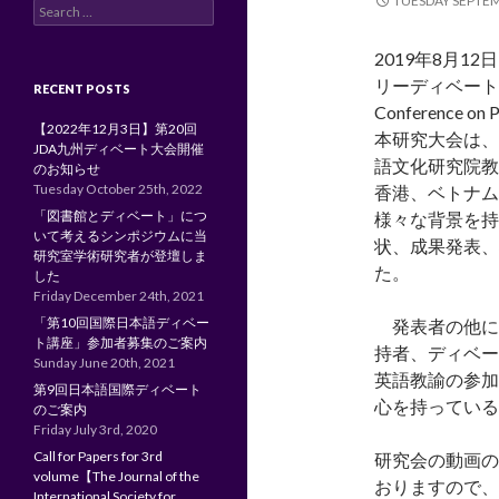
TUESDAY SEPTEM
Search
for:
2019年8月
リーディベート教育国
RECENT POSTS
Conference o
【2022年12月3日】第20回
本研究大会は、
JDA九州ディベート大会開催
語文化研究院教
のお知らせ
Tuesday October 25th, 2022
香港、ベトナム
「図書館とディベート」につ
様々な背景を持
いて考えるシンポジウムに当
状、成果発表、
研究室学術研究者が登壇しま
た。
した
Friday December 24th, 2021
「第10回国際日本語ディベー
発表者の他に
ト講座」参加者募集のご案内
持者、ディベー
Sunday June 20th, 2021
英語教諭の参加
第9回日本語国際ディベート
心を持っている
のご案内
Friday July 3rd, 2020
Call for Papers for 3rd
研究会の動画の
volume【The Journal of the
おりますので、
International Society for