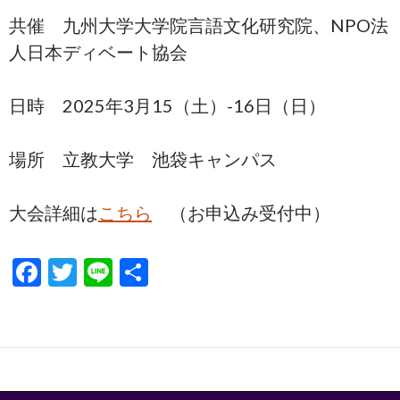
共催 九州大学大学院言語文化研究院、NPO法
人日本ディベート協会
日時 2025年3月15（土）-16日（日）
場所 立教大学 池袋キャンパス
大会詳細は
こちら
（お申込み受付中）
F
T
Li
S
ac
w
n
h
e
itt
e
ar
b
er
e
o