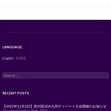
e
itt
e
ar
b
er
e
o
o
k
LANGUAGE:
English
日本語
Search
for:
RECENT POSTS
【2022年12月3日】第20回JDA九州ディベート大会開催のお知らせ
Tuesday October 25th, 2022