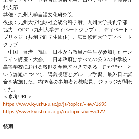
州支部
共催：九州大学言語文化研究院
後援：九州大学地球社会統合科学府、九州大学共創学部
協力：QDC（九州大学ディベートクラブ）、ディベート・
ブリッジ（共創学部学生団体）、広島修道大学ディベート
クラブ
中国・台湾・韓国・日本から教員と学生が参加したオン
ライン講座・大会。「日本政府はすべての公立の中学校・
高等学校における校則を全廃すべきである。是か非か」と
いう論題について、講義視聴とグループ学習、最終日に試
合を実施した。約35名の参加者と教職員、ジャッジが関わ
った。
＜参考URL＞
https://www.kyushu-u.ac.jp/ja/topics/view/1695
https://www.kyushu-u.ac.jp/en/topics/view/422
後期