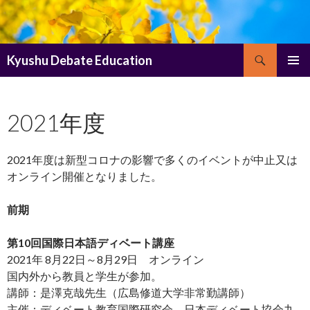
Search
Kyushu Debate Education
SKIP
PRIMAR
TO
MENU
CONTENT
2021年度
2021年度は新型コロナの影響で多くのイベントが中止又は
オンライン開催となりました。
前期
第10回国際日本語ディベート講座
2021年 8月22日～8月29日 オンライン
国内外から教員と学生が参加。
講師：是澤克哉先生（広島修道大学非常勤講師）
主催：ディベート教育国際研究会、日本ディベート協会九