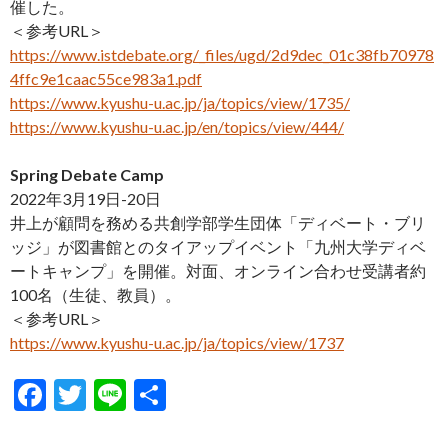
催した。
＜参考URL＞
https://www.istdebate.org/_files/ugd/2d9dec_01c38fb70978
4ffc9e1caac55ce983a1.pdf
https://www.kyushu-u.ac.jp/ja/topics/view/1735/
https://www.kyushu-u.ac.jp/en/topics/view/444/
Spring Debate Camp
2022年3月19日-20日
井上が顧問を務める共創学部学生団体「ディベート・ブリ
ッジ」が図書館とのタイアップイベント「九州大学ディベ
ートキャンプ」を開催。対面、オンライン合わせ受講者約
100名（生徒、教員）。
＜参考URL＞
https://www.kyushu-u.ac.jp/ja/topics/view/1737
F
T
Li
S
ac
w
n
h