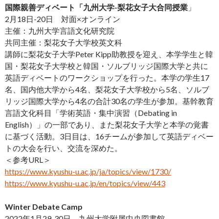
国際親善ディベート「九州大学-梨花女子大合同授業
」
2月18日-20日 対面×オンライン
主催：九州大学言語文化研究院
共同主催：梨花女子大学校英文科
講師に梨花女子大学Peter Kipp助教授を迎え、本学学生と韓
国・梨花女子大学校と韓国・ソルブリッジ国際大学と共に
英語ディベートのワークショップを行った。本学の学生17
名、国内他大学から4名、梨花女子大学校から5名、ソルブ
リッジ国際大学から4名の合計30名の学生が参加。基幹教育
言語文化科目「学術英語・集中演習（Debating in
English）」の一部であり、また梨花女子大学と本学の覚書
に基づく活動。3日目は、16チームが参加して英語ディベー
トの大会を行い、交流を深めた。
＜参考URL＞
https://www.kyushu-u.ac.jp/ja/topics/view/1730/
https://www.kyushu-u.ac.jp/en/topics/view/443
Winter Debate Camp
2022年1月29-30日 九州大学附属中央図書館