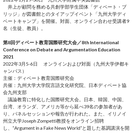
井上が顧問を務める共創学部学生団体「ディベート・ブ
リッジ」が図書館とのタイアップイベント「九州大学ディ
ベートキャンプ」を開催。対面、オンライン合わせ受講者9
名（生徒、教員）。
第8回ディベート教育国際研究大会／8th International
Conference on Debate and Argumentation Education
2021
2022年3月5-6日 オンラインおよび対面（九州大学伊都キ
ャンパス）
主催：ディベート教育国際研究会
共催：九州大学大学院言語文化研究院、日本ディベート協
会九州支部
議論教育に特化した国際研究大会。日本、韓国、中国、
台湾、オランダ、アメリカ等から延べ39名の参加者があ
り、パネルセッションや報告が行われた。また、イリノイ
州立大学Joseph Zompetti教授をオンライン招聘
し、“Argument in a Fake News World”と題した基調講演を開