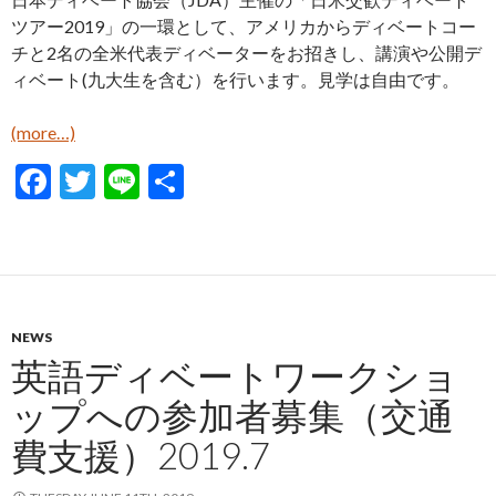
ツアー2019」の一環として、アメリカからディベートコー
チと2名の全米代表ディベーターをお招きし、講演や公開デ
ィベート(九大生を含む）を行います。見学は自由です。
(more…)
F
T
Li
S
ac
w
n
h
e
itt
e
ar
b
er
e
o
NEWS
o
英語ディベートワークショ
k
ップへの参加者募集（交通
費支援）2019.7