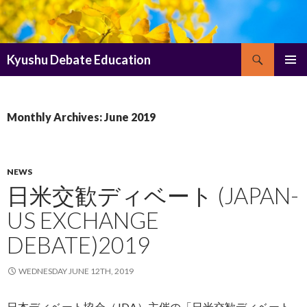
Search
Kyushu Debate Education
SKIP
PRIMAR
TO
MENU
CONTENT
Monthly Archives: June 2019
NEWS
日米交歓ディベート (JAPAN-
US EXCHANGE
DEBATE)2019
WEDNESDAY JUNE 12TH, 2019
日本ディベート協会（JDA）主催の「日米交歓ディベート