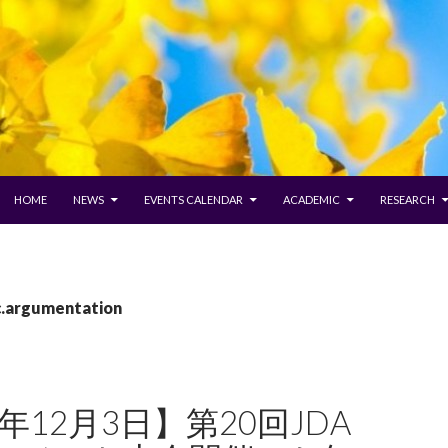
SKIP TO CONTENT
HOME
NEWS
EVENTS CALENDAR
ACADEMIC
RESEARCH
lc.argumentation
2年12月3日】第20回JDA