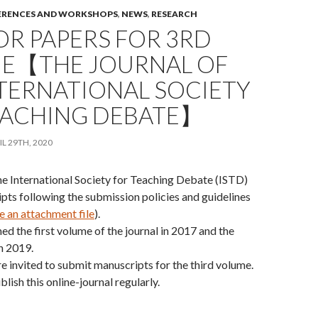
ERENCES AND WORKSHOPS
,
NEWS
,
RESEARCH
OR PAPERS FOR 3RD
E【THE JOURNAL OF
TERNATIONAL SOCIETY
EACHING DEBATE】
L 29TH, 2020
he International Society for Teaching Debate (ISTD)
ipts following the submission policies and guidelines
e an attachment file
).
ed the first volume of the journal in 2017 and the
n 2019.
 invited to submit manuscripts for the third volume.
lish this online-journal regularly.