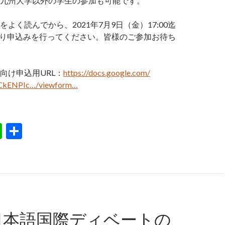
九州大学以外の学生の参加も可能です。
よく読んでから、2021年7月9日（金）17:00迄
より申込みを行ってください。皆様のご参加お待ち
向け申込用URL：
https://docs.google.com/
CkENPIc…/viewform…
Li
S
n
h
e
ar
e
日本語国際ディベートの