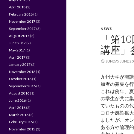
e
itt
April 2018
(2)
b
er
February 2018
(1)
o
November 2017
(3)
September 2017
(3)
NEWS
o
「第1
August 2017
(2)
k
June 2017
(2)
講座」
May 2017
(1)
April 2017
(3)
SUNDAY JUNE 20
January 2017
(2)
November 2016
(1)
九州大学が開講
October 2016
(1)
加者の募集を行
September 2016
(1)
これは例年、夏
August 2016
(1)
の学生が共に集
June 2016
(1)
ていたものの代
April 2016
(2)
コロナ感染拡大
March 2016
(2)
ましたが、オン
February 2016
(1)
ある方や論理的
November 2015
(2)