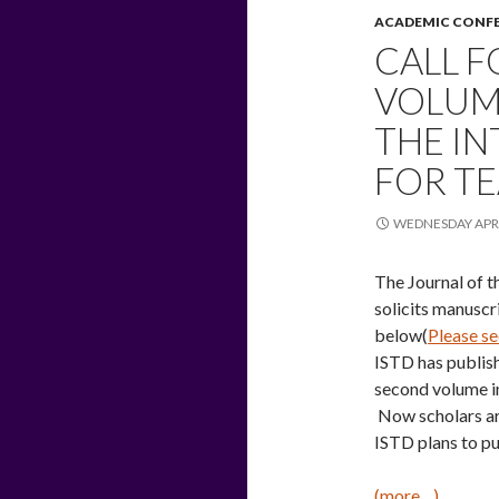
o
ACADEMIC CONF
o
CALL F
k
VOLUM
THE IN
FOR T
WEDNESDAY APRI
The Journal of t
solicits manuscr
below(
Please se
ISTD has publish
second volume i
Now scholars are
ISTD plans to pub
(more…)