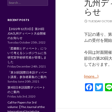
九州デ
Search
for:
らせ
RECENT POSTS
TUESDAY OCTOBE
【2022年12月3日】第20回
JDA九州ディベート大会開催
下記の通り、第
のお知らせ
ムの受付を開始
Tuesday October 25th, 2022
「図書館とディベート」につ
今回は対面開催
いて考えるシンポジウムに当
研究室学術研究者が登壇しま
節目の第20回
した
しております。
Friday December 24th, 2021
「第10回国際日本語ディベー
(more…)
ト講座」参加者募集のご案内
Sunday June 20th, 2021
F
T
第9回日本語国際ディベート
のご案内
ac
w
Friday July 3rd, 2020
e
itt
Call for Papers for 3rd
volume【The Journal of the
b
er
International Society for