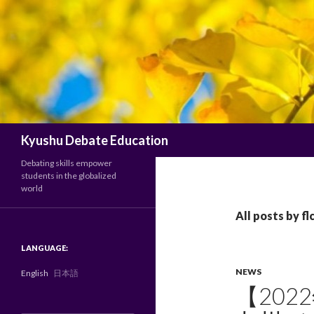
Search
Kyushu Debate Education
Debating skills empower
students in the globalized
world
All posts by f
LANGUAGE:
NEWS
English
日本語
【202