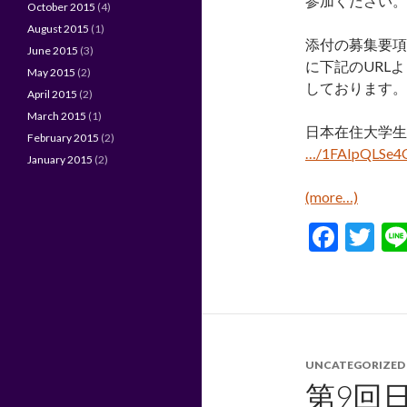
参加ください。
October 2015
(4)
August 2015
(1)
添付の募集要項を
June 2015
(3)
に下記のURL
May 2015
(2)
しております。
April 2015
(2)
March 2015
(1)
日本在住大学生
February 2015
(2)
…/1FAIpQLSe4
January 2015
(2)
(more…)
F
T
ac
w
e
itt
b
er
o
UNCATEGORIZED
o
第9回