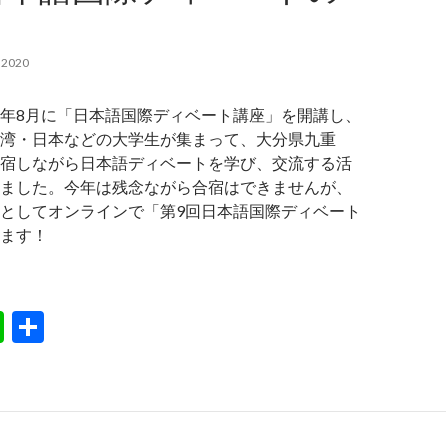
 2020
年8月に「日本語国際ディベート講座」を開講し、
湾・日本などの大学生が集まって、大分県九重
宿しながら日本語ディベートを学び、交流する活
ました。今年は残念ながら合宿はできませんが、
としてオンラインで「第9回日本語国際ディベート
ます！
Li
S
n
h
e
ar
e