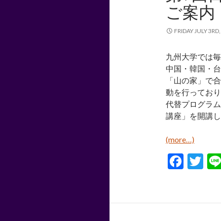
k
ご案内
FRIDAY JULY 3RD,
九州大学では毎
中国・韓国・台
「山の家」で合
動を行っており
代替プログラム
講座」を開講し
(more…)
F
T
ac
w
e
itt
b
er