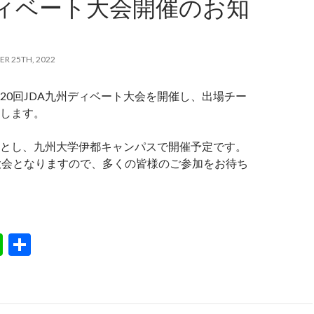
ィベート大会開催のお知
R 25TH, 2022
20回JDA九州ディベート大会を開催し、出場チー
します。
とし、九州大学伊都キャンパスで開催予定です。
大会となりますので、多くの皆様のご参加をお待ち
Li
S
n
h
e
ar
e