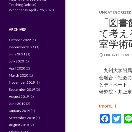
Teaching Debate】
o
Wednesday April 29th, 2020
UNCATEGORIZED
o
「図書
k
て考え
ARCHIVES
October 2022
(1)
室学術
December 2021
(1)
June 2021
(1)
FRIDAY DECEMBE
July 2020
(1)
April 2020
(2)
九州大学附属
March 2020
(1)
会融合：社会に
November 2019
(3)
とディベート」
September 2019
(2)
研究院・井上奈
August 2019
(2)
June 2019
(2)
(more…)
January 2019
(1)
F
T
September 2018
(1)
ac
w
August 2018
(2)
May 2018
(1)