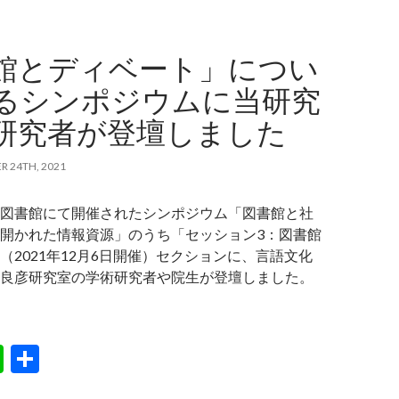
館とディベート」につい
るシンポジウムに当研究
研究者が登壇しました
R 24TH, 2021
図書館にて開催されたシンポジウム「図書館と社
開かれた情報資源」のうち「セッション3：図書館
（2021年12月6日開催）セクションに、言語文化
良彦研究室の学術研究者や院生が登壇しました。
Li
S
n
h