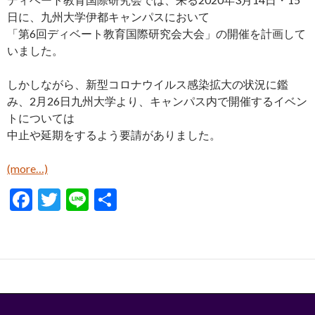
日に、九州大学伊都キャンパスにおいて
「第6回ディベート教育国際研究会大会」の開催を計画して
いました。
しかしながら、新型コロナウイルス感染拡大の状況に鑑
み、2月26日九州大学より、キャンパス内で開催するイベン
トについては
中止や延期をするよう要請がありました。
(more…)
F
T
Li
S
ac
w
n
h
e
itt
e
ar
b
er
e
o
o