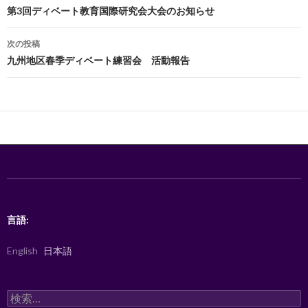
o
稿
第3回ディベート教育国際研究会大会のお知らせ
o
ナ
次の投稿
k
ビ
九州地区春季ディベート練習会 活動報告
ゲ
ー
シ
ョ
ン
言語:
English
日本語
検
索: