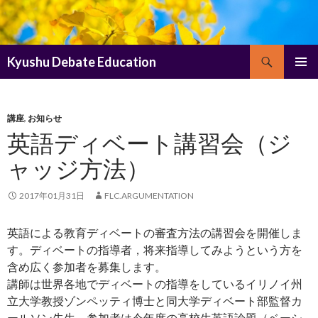
検
Kyushu Debate Education
索
コ
メインメ
ン
ニュー
テ
ン
講座
,
お知らせ
ツ
英語ディベート講習会（ジ
へ
ャッジ方法）
ス
キ
ッ
2017年01月31日
FLC.ARGUMENTATION
プ
英語による教育ディベートの審査方法の講習会を開催しま
す。ディベートの指導者，将来指導してみようという方を
含め広く参加者を募集します。
講師は世界各地でディベートの指導をしているイリノイ州
立大学教授ゾンペッティ博士と同大学ディベート部監督カ
ールソン先生。参加者は今年度の高校生英語論題（ベーシ