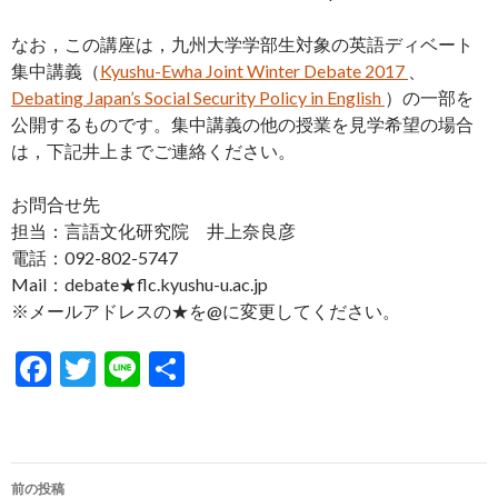
なお，この講座は，九州大学学部生対象の英語ディベート
集中講義（
Kyushu-Ewha Joint Winter Debate 2017
、
Debating Japan’s Social Security Policy in English
）の一部を
公開するものです。集中講義の他の授業を見学希望の場合
は，下記井上までご連絡ください。
お問合せ先
担当：言語文化研究院 井上奈良彦
電話：092-802-5747
Mail：debate★flc.kyushu-u.ac.jp
※メールアドレスの★を@に変更してください。
F
T
Li
共
ac
w
n
有
e
itt
e
b
er
投
前の投稿