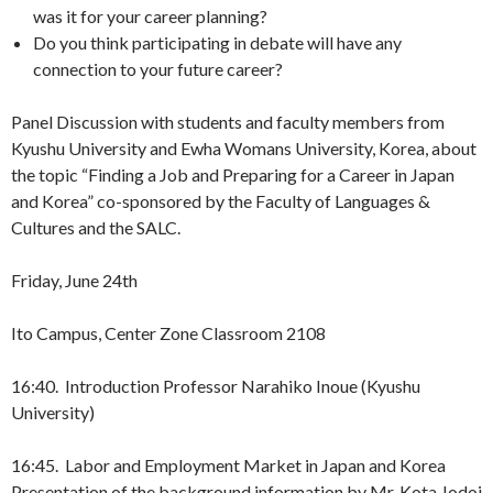
was it for your career planning?
Do you think participating in debate will have any
connection to your future career?
Panel Discussion with students and faculty members from
Kyushu University and Ewha Womans University, Korea, about
the topic “Finding a Job and Preparing for a Career in Japan
and Korea” co-sponsored by the Faculty of Languages &
Cultures and the SALC.
Friday, June 24th
Ito Campus, Center Zone Classroom 2108
16:40. Introduction Professor Narahiko Inoue (Kyushu
University)
16:45. Labor and Employment Market in Japan and Korea
Presentation of the background information by Mr. Kota Jodoi