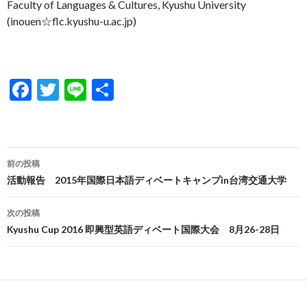
Faculty of Languages & Cultures, Kyushu University
(inouen☆flc.kyushu-u.ac.jp)
F
T
Li
共
ac
w
n
有
e
itt
e
b
er
投
前の投稿
o
稿
活動報告 2015年国際日本語ディベートキャンプin台湾交通大学
o
ナ
次の投稿
k
ビ
Kyushu Cup 2016 即興型英語ディベート国際大会 8月26-28日
ゲ
ー
シ