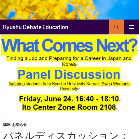
検
Kyushu Debate Education
索
コ
メインメ
ン
ニュー
テ
ン
ツ
へ
ス
キ
ッ
プ
講座
,
お知らせ
パネルディスカッション：