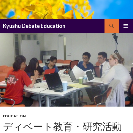
Search
Kyushu Debate Education
SKIP
PRIMAR
TO
MENU
CONTENT
EDUCATION
ディベート教育・研究活動