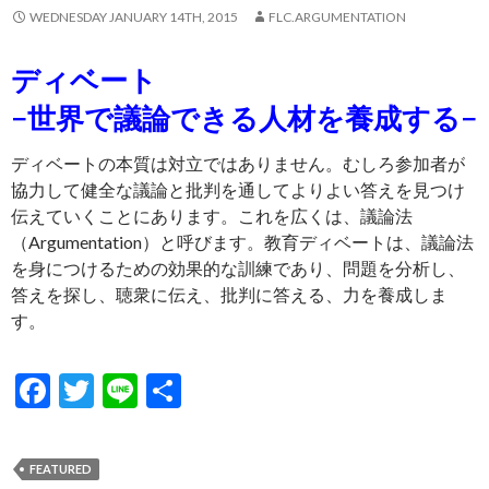
WEDNESDAY JANUARY 14TH, 2015
FLC.ARGUMENTATION
ディベート
−世界で議論できる人材を養成する−
ディベートの本質は対立ではありません。むしろ参加者が
協力して健全な議論と批判を通してよりよい答えを見つけ
伝えていくことにあります。これを広くは、議論法
（Argumentation）と呼びます。教育ディベートは、議論法
を身につけるための効果的な訓練であり、問題を分析し、
答えを探し、聴衆に伝え、批判に答える、力を養成しま
す。
F
T
Li
S
ac
w
n
h
e
itt
e
ar
FEATURED