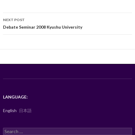
b
er
e
o
Post
o
NEXT POST
navigation
Debate Seminar 2008 Kyushu University
k
LANGUAGE:
English
日本語
Search