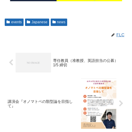
events
Japanese
news
FLC
専任教員（准教授、英語担当の公募）
1/5 締切
講演会『オノマトペの類型論を目指し
て』