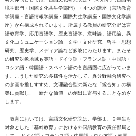
境学部門・国際文化共生学部門）・４つの講座（
言語教育
学講座・言語情報学講座・国際共生学講座・
国際文化学講
座）から構成されています。
所属する教員の研究分野は言
語教育学、応用言語学、歴史言語学、
意味論、語用論、異
文化コミュニケーション論、文学・文化研究、
哲学・思想
研究、歴史学、メディア論など多岐にわたります。
またそ
の研究対象地域も英語・ドイツ語・フランス語・中国語・
ロシア語・韓国語・スペイン語の各言語圏に広がっていま
す。
こうした研究の多様性を活かして、
異分野融合研究へ
の参画を推しすすめ、文理融合型の新たな「
総合知」の構
築に貢献し、「新たな価値」
の創出に寄与することをめざ
します。
教育においては、言語文化研究院は、学部１、
２年生を
対象とした「基幹教育」
における外国語教育の責任部局と
して、 ドイツ語・フランス語・中国語・ロシア語・韓国