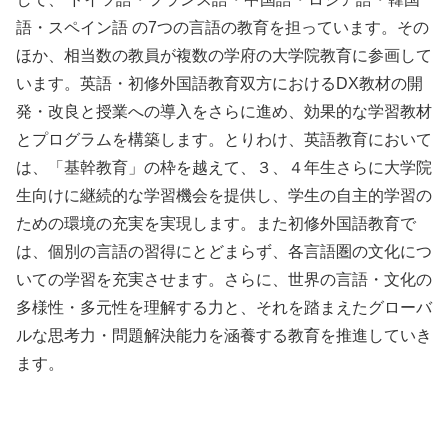
語・スペイン語 の7つの言語の教育を担っています。その
ほか、
相当数の教員が複数の学府の大学院教育に参画して
います。英語・
初修外国語教育双方におけるDX教材の開
発・
改良と授業への導入をさらに進め、
効果的な学習教材
とプログラムを構築します。とりわけ、
英語教育において
は、「基幹教育」の枠を越えて、３、
４年生さらに大学院
生向けに継続的な学習機会を提供し、
学生の自主的学習の
ための環境の充実を実現します。
また初修外国語教育で
は、個別の言語の習得にとどまらず、
各言語圏の文化につ
いての学習を充実させます。さらに、
世界の言語・文化の
多様性・多元性を理解する力と、
それを踏まえたグローバ
ルな思考力・
問題解決能力を涵養する教育を推進していき
ます。