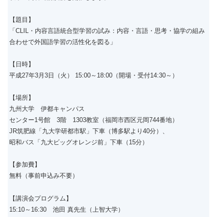
【題目】
「CLIL・内容言語統合型学習の試み：内容・言語・思考・協学の組み
合わせで外国語学習の活性化を図る」
【日時】
平成27年3月3日（火） 15:00～18:00（開場・受付14:30～）
【場所】
九州大学 伊都キャンパス
センター1号館 3階 1303教室（福岡市西区元岡744番地）
JR筑肥線「九大学研都市駅」下車（博多駅より40分）、
昭和バス「九大ビッグオレンジ前」下車（15分）
【参加費】
無料（事前申込み不要）
【講演会プログラム】
15:10～16:30 池田 真先生（上智大学）