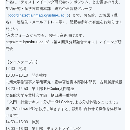
件名に「テキストマイニング研究会シンポジウム」とお書きのうえ、
学術研究・産学官連携本部 総括企画調整グループ
（
coordinate@airimaq.kyushu-u.ac.jp
）まで、お名前、ご所属（職
名）、連絡先（メールアドレス等）、懇親会参加の有無をお知らせく
ださい。
*入力フォームからでも、お申し込み頂けます。
http://mtc.kyushu-u.ac.jp/ →第４回異分野融合テキストマイニング研
究会
【タイムテーブル】
12:30 開場
13:00～13:10 開会挨拶
九州大学副理事／学術研究・産学官連携本部副本部長 古川勝彦教授
13:20～14:50 第Ⅰ部 KHCoder入門講座
立命館大学産業社会学部 樋口耕一准教授
「入門・計量テキスト分析ーKH Coderによる分析体験をまじえて」
※（Windows PCをお持ち頂きますと、説明に合わせて操作を体験頂
けます）
14:50～15:00 休憩
15:00～16:30 第Ⅱ部 テキストマイニング