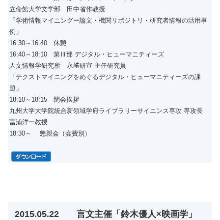
立命館大学文学部 田中省作教授
「学術情報マイニングー論文・機関リポジトリ・研究者情報の活用事
例」
16:30～16:40 休憩
16:40～18:10 第Ⅲ部 デジタル・ヒューマニティーズ
人文情報学研究所 永﨑研宣 主任研究員
「テクストマイニングをめぐるデジタル・ヒューマニティーズの課
題」
18:10～18:15 閉会挨拶
九州大学大学院統合新領域学府ライブラリーサイエンス専攻 専攻長
冨浦洋一教授
18:30～ 懇親会（会費別）
2015.05.22 言文主催「鈴木優人×映画学」