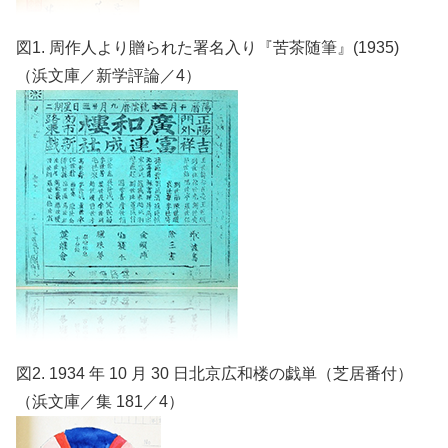
図1. 周作人より贈られた署名入り『苦茶随筆』(1935)
（浜文庫／新学評論／4）
図2. 1934 年 10 月 30 日北京広和楼の戯単（芝居番付）
（浜文庫／集 181／4）