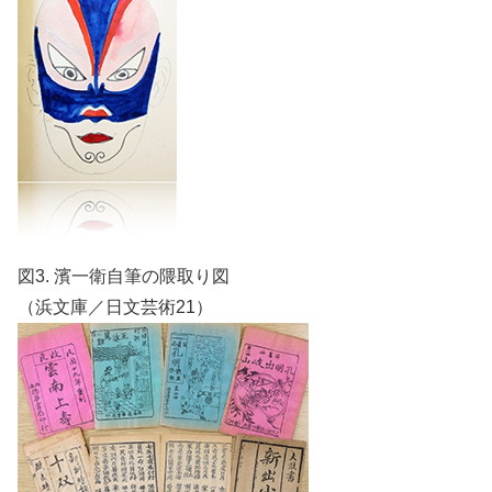
図3. 濱一衛自筆の隈取り図
（浜文庫／日文芸術21）