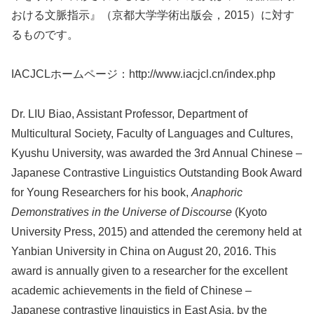
おける文脈指示』（京都大学学術出版会，2015）に対す
るものです。
IACJCLホームページ：http://www.iacjcl.cn/index.php
Dr. LIU Biao, Assistant Professor, Department of
Multicultural Society, Faculty of Languages and Cultures,
Kyushu University, was awarded the 3rd Annual Chinese –
Japanese Contrastive Linguistics Outstanding Book Award
for Young Researchers for his book,
Anaphoric
Demonstratives in the Universe of Discourse
(Kyoto
University Press, 2015) and attended the ceremony held at
Yanbian University in China on August 20, 2016. This
award is annually given to a researcher for the excellent
academic achievements in the field of Chinese –
Japanese contrastive linguistics in East Asia, by the